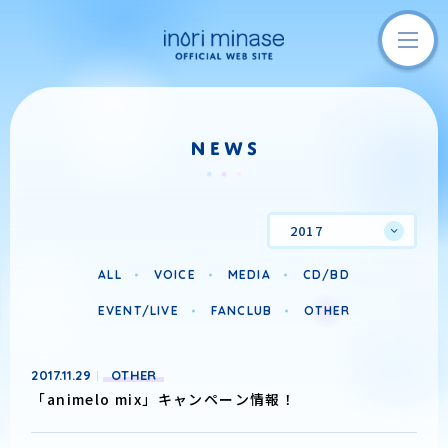
2017
ALL
VOICE
MEDIA
CD/BD
EVENT/LIVE
FANCLUB
OTHER
2017.11.29
OTHER
「animelo mix」キャンペーン情報！