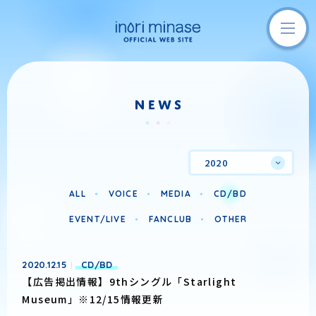
2020
ALL
VOICE
MEDIA
CD/BD
EVENT/LIVE
FANCLUB
OTHER
2020.12.15
CD/BD
【広告掲出情報】9thシングル「Starlight
Museum」※12/15情報更新