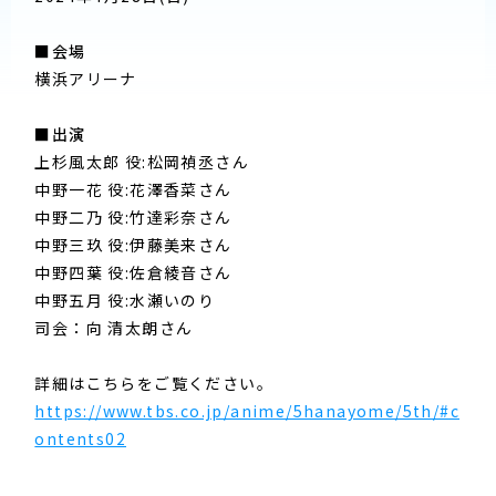
■会場
横浜アリーナ
■出演
上杉風太郎 役:松岡禎丞さん
中野一花 役:花澤香菜さん
中野二乃 役:竹達彩奈さん
中野三玖 役:伊藤美来さん
中野四葉 役:佐倉綾音さん
中野五月 役:水瀬いのり
司会：向 清太朗さん
詳細はこちらをご覧ください。
https://www.tbs.co.jp/anime/5hanayome/5th/#c
ontents02