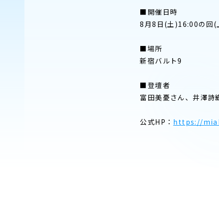
■開催日時
8月8日(土)16:00の
■場所
新宿バルト9
■登壇者
富田美憂さん、井澤詩
公式HP：
https://mi