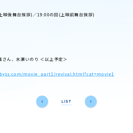
回(上映後舞台挨拶)／19:00の回(上映前舞台挨拶)
織さん、水瀬いのり ＜以上予定＞
abyss.com/movie_part1/revival.html?cat=movie1
LIST