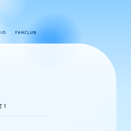
IO
FANCLUB
IO
FANCLUB
定！