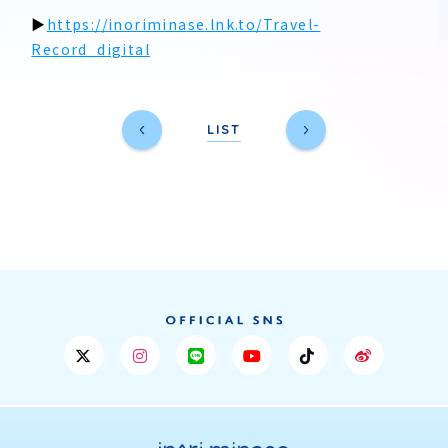
▶
https://inoriminase.lnk.to/Travel-
Record_digital
LIST