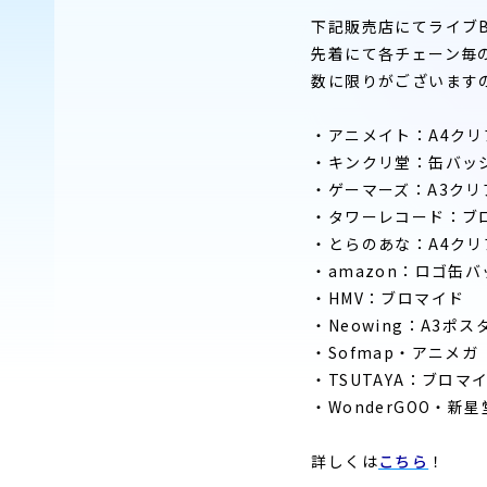
下記販売店にてライブBlu-
先着にて各チェーン毎
数に限りがございます
・アニメイト：A4ク
・キンクリ堂：缶バッ
・ゲーマーズ：A3ク
・タワーレコード：ブ
・とらのあな：A4ク
・amazon：ロゴ缶
・HMV：ブロマイド
・Neowing：A3ポ
・Sofmap・アニメ
・TSUTAYA：ブロマ
・WonderGOO・新
詳しくは
こちら
！