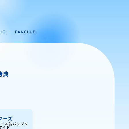
IO
FANCLUB
IO
FANCLUB
ル特典
マーズ
ター＆缶バッジ＆
マイド