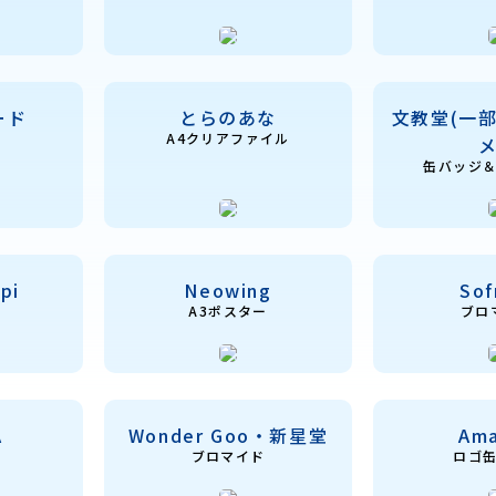
ード
とらのあな
文教堂(一
A4クリアファイル
缶バッジ
pi
Neowing
So
A3ポスター
ブロ
A
Wonder Goo・新星堂
Am
ブロマイド
ロゴ