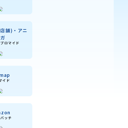
部店舗)・アニ
メガ
＆ブロマイド
fmap
マイド
azon
缶バッチ