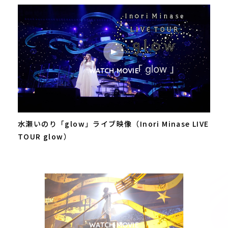
WATCH MOVIE
水瀬いのり「glow」ライブ映像（Inori Minase LIVE
TOUR glow）
WATCH MOVIE