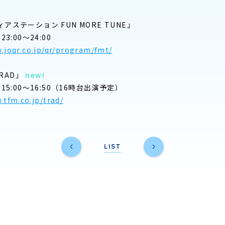
アステーション FUN MORE TUNE」
3:00〜24:00
.joqr.co.jp/qr/program/fmt/
TRAD」
new!
15:00〜16:50（16時台出演予定）
.tfm.co.jp/trad/
LIST